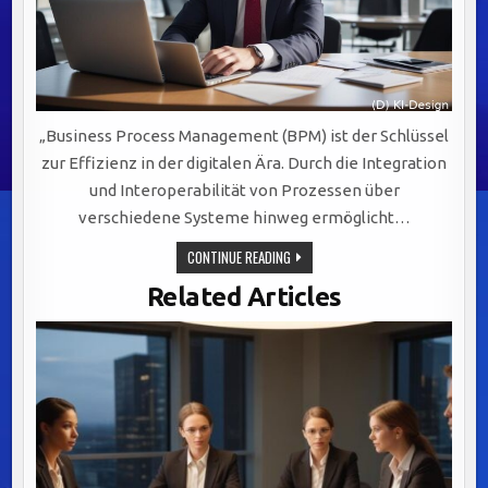
„Business Process Management (BPM) ist der Schlüssel
zur Effizienz in der digitalen Ära. Durch die Integration
und Interoperabilität von Prozessen über
verschiedene Systeme hinweg ermöglicht…
BPM:
CONTINUE READING
DER
SCHLÜSSEL
Related Articles
ZUR
EFFIZIENZ
UND
FLEXIBILITÄT
IN
DER
DIGITALEN
GESCHÄFTSWELT