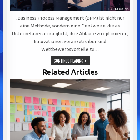
„Business Process Management (BPM) ist nicht nur
eine Methode, sondern eine Denkweise, die es
Unternehmen ermöglicht, ihre Abläufe zu optimieren,
Innovationen voranzutreiben und
Wettbewerbsvorteile zu…
BPM:
CONTINUE READING
DER
SCHLÜSSELFAKTOR
Related Articles
FÜR
EFFIZIENZ,
AGILITÄT
UND
NACHHALTIGEN
UNTERNEHMENSERFOLG
IN
DER