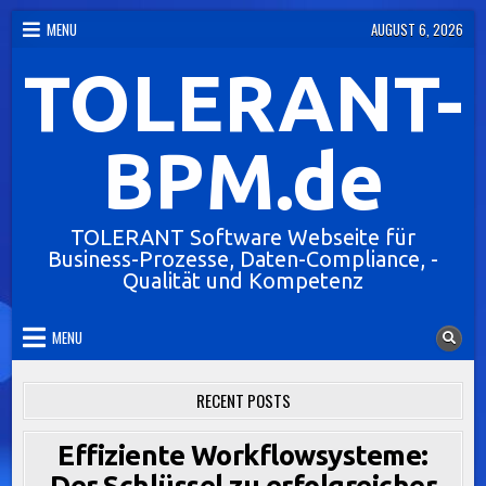
Skip
MENU
AUGUST 6, 2026
to
TOLERANT-
content
BPM.de
TOLERANT Software Webseite für
Business-Prozesse, Daten-Compliance, -
Qualität und Kompetenz
MENU
RECENT POSTS
Effiziente Workflowsysteme:
Der Schlüssel zu erfolgreicher