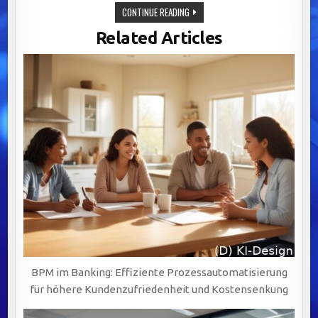
EFFIZIENZSTEIGERUNG
CONTINUE READING
IM
BANKING:
Related Articles
BENUTZERZENTRIERTES
DESIGN
UND
SCHULUNGEN
FÜR
FACHABTEILUNGEN
BPM im Banking: Effiziente Prozessautomatisierung
für höhere Kundenzufriedenheit und Kostensenkung