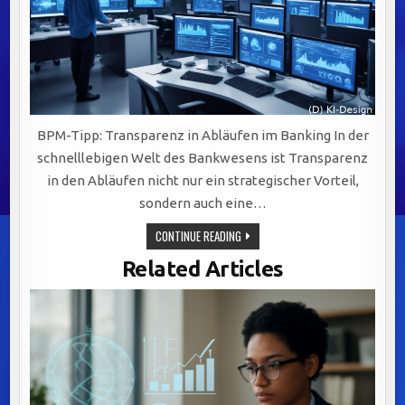
BPM-Tipp: Transparenz in Abläufen im Banking In der
schnelllebigen Welt des Bankwesens ist Transparenz
in den Abläufen nicht nur ein strategischer Vorteil,
sondern auch eine…
TRANSPARENTE
CONTINUE READING
ABLÄUFE
IM
Related Articles
BANKING:
DIGITALISIERUNG,
VISUALISIERUNG
UND
SCHULUNG
ALS
SCHLÜSSEL
ZUM