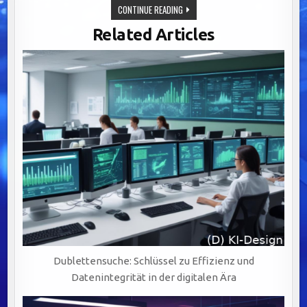
EFFIZIENTE
CONTINUE READING
WORKFLOWSYSTEME:
DER
Related Articles
SCHLÜSSEL
ZU
ERFOLGREICHER
KOMMUNIKATION
UND
AGILER
Dublettensuche: Schlüssel zu Effizienz und
Datenintegrität in der digitalen Ära