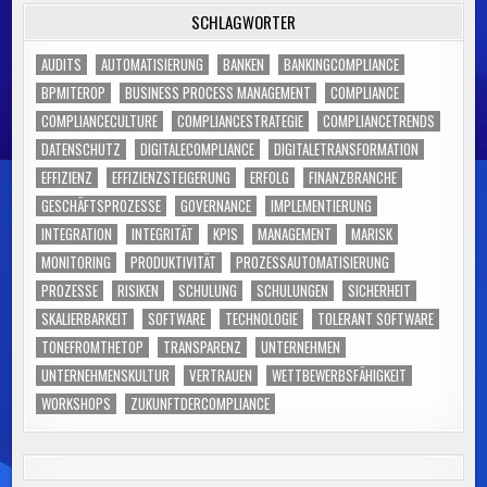
SCHLAGWÖRTER
AUDITS
AUTOMATISIERUNG
BANKEN
BANKINGCOMPLIANCE
BPMITEROP
BUSINESS PROCESS MANAGEMENT
COMPLIANCE
COMPLIANCECULTURE
COMPLIANCESTRATEGIE
COMPLIANCETRENDS
DATENSCHUTZ
DIGITALECOMPLIANCE
DIGITALETRANSFORMATION
EFFIZIENZ
EFFIZIENZSTEIGERUNG
ERFOLG
FINANZBRANCHE
GESCHÄFTSPROZESSE
GOVERNANCE
IMPLEMENTIERUNG
INTEGRATION
INTEGRITÄT
KPIS
MANAGEMENT
MARISK
MONITORING
PRODUKTIVITÄT
PROZESSAUTOMATISIERUNG
PROZESSE
RISIKEN
SCHULUNG
SCHULUNGEN
SICHERHEIT
SKALIERBARKEIT
SOFTWARE
TECHNOLOGIE
TOLERANT SOFTWARE
TONEFROMTHETOP
TRANSPARENZ
UNTERNEHMEN
UNTERNEHMENSKULTUR
VERTRAUEN
WETTBEWERBSFÄHIGKEIT
WORKSHOPS
ZUKUNFTDERCOMPLIANCE