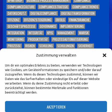
BPMITEROP
BUSINESS PROCESS MANAGEMENT
COMPLIANCE
COMPLIANCECULTURE
COMPLIANCESTRATEGIE
COMPLIANCETRENDS
DATENSCHUTZ
DIGITALECOMPLIANCE
DIGITALETRANSFORMATION
EFFIZIENZ
EFFIZIENZSTEIGERUNG
ERFOLG
FINANZBRANCHE
GESCHÄFTSPROZESSE
GOVERNANCE
IMPLEMENTIERUNG
INTEGRATION
INTEGRITÄT
KPIS
MANAGEMENT
MARISK
MONITORING
PRODUKTIVITÄT
PROZESSAUTOMATISIERUNG
PROZESSE
RISIKEN
SCHULUNG
SCHULUNGEN
SICHERHEIT
SKALIERBARKEIT
SOFTWARE
TECHNOLOGIE
TOLERANT SOFTWARE
Zustimmung verwalten
TONEFROMTHETOP
TRANSPARENZ
UNTERNEHMEN
UNTERNEHMENSKULTUR
VERTRAUEN
WETTBEWERBSFÄHIGKEIT
Um dir ein optimales Erlebnis zu bieten, verwenden wir Technologien
wie Cookies, um Geräteinformationen zu speichern und/oder darauf
WORKSHOPS
ZUKUNFTDERCOMPLIANCE
zuzugreifen. Wenn du diesen Technologien zustimmst, können wir
Daten wie das Surfverhalten oder eindeutige IDs auf dieser Website
Diese Webseite enthält Inhalte und Medien, die ganz
verarbeiten. Wenn du deine Zustimmung nicht erteilst oder
zurückziehst, können bestimmte Merkmale und Funktionen
oder teilweise KI-unterstützt (KI-Design) erstellt
beeinträchtigt werden.
oder bearbeitet wurden. Namen,
Personenabbildungen und Beispiele dienen – sofern
AKZEPTIEREN
nicht ausdrücklich anders gekennzeichnet –