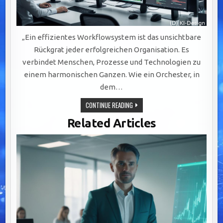
„Ein effizientes Workflowsystem ist das unsichtbare
Rückgrat jeder erfolgreichen Organisation. Es
verbindet Menschen, Prozesse und Technologien zu
einem harmonischen Ganzen. Wie ein Orchester, in
dem…
EFFIZIENTE
CONTINUE READING
WORKFLOWSYSTEME:
DER
Related Articles
SCHLÜSSEL
ZU
ERFOLGREICHER
KOMMUNIKATION
UND
AGILER