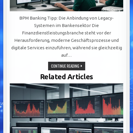
BPM Banking Tipp: Die Anbindung von Legacy-
Systemen im Bankensektor Die
Finanzdienstleistungsbranche steht vor der
Herausforderung, moderne Geschäftsprozesse und
digitale Services einzuführen, während sie gleichzeitig
auf…
EFFIZIENTE
CONTINUE READING
INTEGRATION
VON
Related Articles
LEGACY-
SYSTEMEN:
SCHLÜSSEL
ZU
AGILEM
BANKING
DURCH
BPM-
LÖSUNGEN