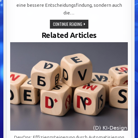
eine bessere Entscheidungsfindung, sondern auch
die…
EFFIZIENZSTEIGERUNG
CONTINUE READING
IN
IT-
Related Articles
ABTEILUNGEN
DURCH
GEZIELTE
DATENSTRATEGIEN
UND
AUTOMATISIERUNG
DevOps: Effizienzsteigerung durch Automatisierung