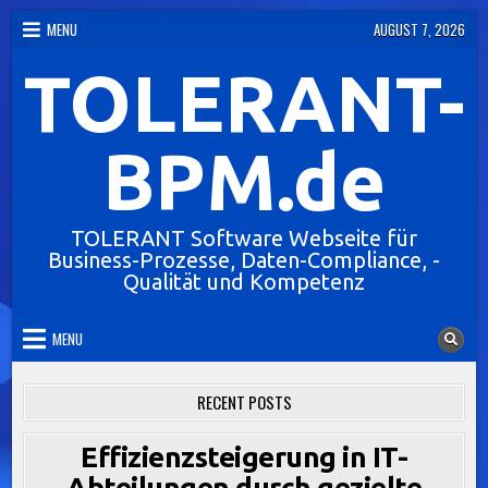
Skip
MENU
AUGUST 7, 2026
to
TOLERANT-
content
BPM.de
TOLERANT Software Webseite für
Business-Prozesse, Daten-Compliance, -
Qualität und Kompetenz
MENU
RECENT POSTS
Effizienzsteigerung in IT-
Abteilungen durch gezielte