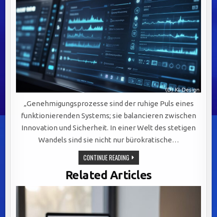
„Genehmigungsprozesse sind der ruhige Puls eines
funktionierenden Systems; sie balancieren zwischen
Innovation und Sicherheit. In einer Welt des stetigen
Wandels sind sie nicht nur bürokratische…
OPTIMIERUNG
CONTINUE READING
VON
GENEHMIGUNGSPROZESSEN:
Related Articles
BALANCE
ZWISCHEN
INNOVATION
UND
ÖFFENTLICHER
SICHERHEIT.