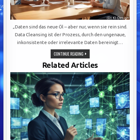
„Daten sind das neue Öl – aber nur, wenn sie rein sind.
Data Cleansing ist der Prozess, durch den ungenaue,
inkonsistente oder irrelevante Daten bereinigt…
DATA
CONTINUE READING
CLEANSING:
DER
Related Articles
SCHLÜSSEL
ZUR
WERTSCHÖPFUNG
DURCH
PRÄZISE
UND
VERLÄSSLICHE
DATENQUALITÄT