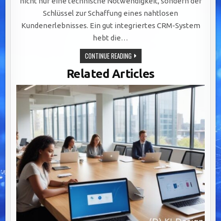
nicht nur eine technische Notwendigkeit, sondern der
Schlüssel zur Schaffung eines nahtlosen
Kundenerlebnisses. Ein gut integriertes CRM-System
hebt die…
OPTIMALE
CONTINUE READING
CRM-
INTEGRATION:
Related Articles
SCHLÜSSEL
FÜR
NAHTLOSE
KUNDENERLEBNISSE
UND
NACHHALTIGES