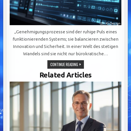
„Genehmigungsprozesse sind der ruhige Puls eines
funktionierenden Systems; sie balancieren zwischen
Innovation und Sicherheit. In einer Welt des stetigen
Wandels sind sie nicht nur bürokratische…
OPTIMIERUNG
CONTINUE READING
VON
GENEHMIGUNGSPROZESSEN:
Related Articles
BALANCE
ZWISCHEN
INNOVATION
UND
ÖFFENTLICHER
SICHERHEIT.