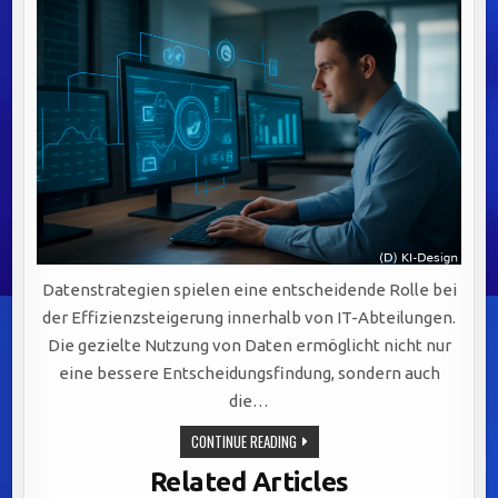
Datenstrategien spielen eine entscheidende Rolle bei
der Effizienzsteigerung innerhalb von IT-Abteilungen.
Die gezielte Nutzung von Daten ermöglicht nicht nur
eine bessere Entscheidungsfindung, sondern auch
die…
EFFIZIENZSTEIGERUNG
CONTINUE READING
IN
IT-
Related Articles
ABTEILUNGEN