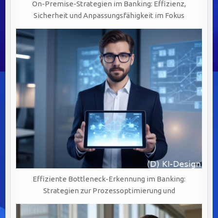
ZU
On-Premise-Strategien im Banking: Effizienz,
EFFEKTIVEM
BUSINESS
Sicherheit und Anpassungsfähigkeit im Fokus
PROCESS
MANAGEMENT
(BPM)
Effiziente Bottleneck-Erkennung im Banking:
Strategien zur Prozessoptimierung und