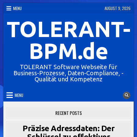
Skip
MENU
AUGUST 9, 2026
to
TOLERANT-
content
BPM.de
TOLERANT Software Webseite für
Business-Prozesse, Daten-Compliance, -
Qualität und Kompetenz
MENU
RECENT POSTS
Präzise Adressdaten: Der
Schlüssel zu effektiver