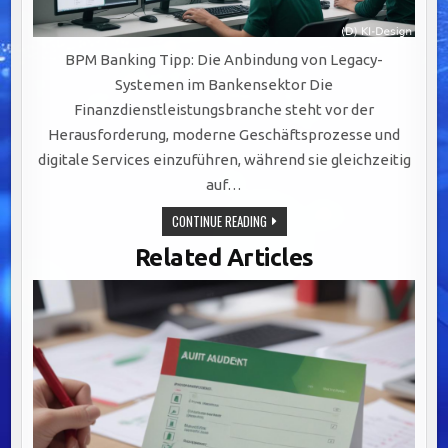
BPM Banking Tipp: Die Anbindung von Legacy-
Systemen im Bankensektor Die
Finanzdienstleistungsbranche steht vor der
Herausforderung, moderne Geschäftsprozesse und
digitale Services einzuführen, während sie gleichzeitig
auf…
EFFIZIENTE
CONTINUE READING
INTEGRATION
VON
Related Articles
LEGACY-
SYSTEMEN:
SCHLÜSSEL
ZU
AGILEM
BANKING
DURCH
BPM-
LÖSUNGEN