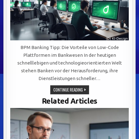
BPM Banking Tipp: Die Vorteile von Low-Code
Plattformen im Bankwesen In der heutigen
schnelllebigen und technologieorientierten Welt
stehen Banken vor der Herausforderung, ihre
Dienstleistungen schneller…
OPTIMIERUNG
CONTINUE READING
IM
BANKWESEN:
Related Articles
LOW-
CODE
PLATTFORMEN
FÖRDERN
SCHNELLIGKEIT,
KOSTENEFFIZIENZ
UND