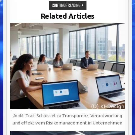
PRÄZISE
CONTINUE READING
ADRESSDATEN:
DER
Related Articles
SCHLÜSSEL
ZU
EFFEKTIVER
KOMMUNIKATION
UND
STARKEN
KUNDENBEZIEHUNGEN.
Audit-Trail: Schlüssel zu Transparenz, Verantwortung
und effektivem Risikomanagement in Unternehmen