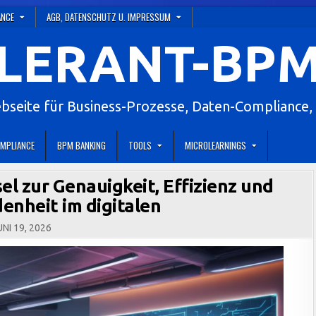
ANCE
AGB, DATENSCHUTZ U. IMPRESSUM
LERANT-BPM
eite für Business-Prozesse, Daten-Compliance, 
MPLIANCE
BPM BANKING
TOOLS
MICROLEARNINGS
l zur Genauigkeit, Effizienz und
enheit im digitalen
NI 19, 2026