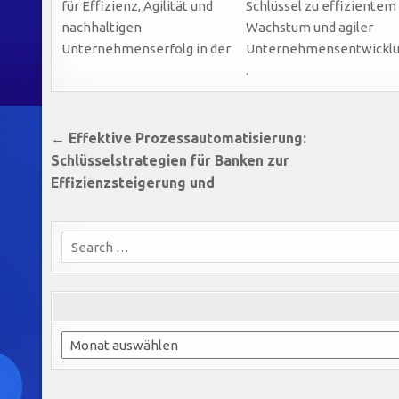
für Effizienz, Agilität und
Schlüssel zu effizientem
nachhaltigen
Wachstum und agiler
Unternehmenserfolg in der
Unternehmensentwickl
.
Beitragsnavigation
← Effektive Prozessautomatisierung:
Schlüsselstrategien für Banken zur
Effizienzsteigerung und
Search
for:
Archiv