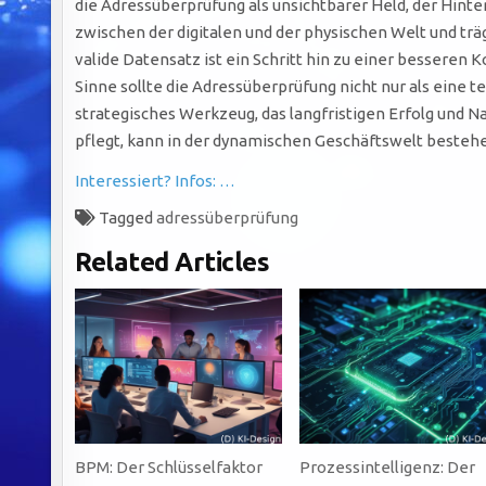
die Adressüberprüfung als unsichtbarer Held, der Hinter
zwischen der digitalen und der physischen Welt und trä
valide Datensatz ist ein Schritt hin zu einer besseren
Sinne sollte die Adressüberprüfung nicht nur als eine 
strategisches Werkzeug, das langfristigen Erfolg und Na
pflegt, kann in der dynamischen Geschäftswelt besteh
Interessiert? Infos: …
Tagged
adressüberprüfung
Related Articles
BPM: Der Schlüsselfaktor
Prozessintelligenz: Der