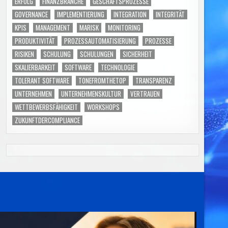
ERFOLG
FINANZBRANCHE
GESCHÄFTSPROZESSE
GOVERNANCE
IMPLEMENTIERUNG
INTEGRATION
INTEGRITÄT
KPIS
MANAGEMENT
MARISK
MONITORING
PRODUKTIVITÄT
PROZESSAUTOMATISIERUNG
PROZESSE
RISIKEN
SCHULUNG
SCHULUNGEN
SICHERHEIT
SKALIERBARKEIT
SOFTWARE
TECHNOLOGIE
TOLERANT SOFTWARE
TONEFROMTHETOP
TRANSPARENZ
UNTERNEHMEN
UNTERNEHMENSKULTUR
VERTRAUEN
WETTBEWERBSFÄHIGKEIT
WORKSHOPS
ZUKUNFTDERCOMPLIANCE