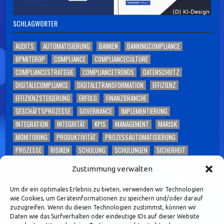
SCHLAGWÖRTER
AUDITS
AUTOMATISIERUNG
BANKEN
BANKINGCOMPLIANCE
BPMITEROP
COMPLIANCE
COMPLIANCECULTURE
COMPLIANCESTRATEGIE
COMPLIANCETRENDS
DATENSCHUTZ
DIGITALECOMPLIANCE
DIGITALETRANSFORMATION
EFFIZIENZ
EFFIZIENZSTEIGERUNG
ERFOLG
FINANZBRANCHE
GESCHÄFTSPROZESSE
GOVERNANCE
IMPLEMENTIERUNG
INTEGRATION
INTEGRITÄT
KPIS
MANAGEMENT
MARISK
MONITORING
PRODUKTIVITÄT
PROZESSAUTOMATISIERUNG
PROZESSE
RISIKEN
SCHULUNG
SCHULUNGEN
SICHERHEIT
SKALIERBARKEIT
SOFTWARE
TECHNOLOGIE
TOLERANT SOFTWARE
Zustimmung verwalten
TONEFROMTHETOP
TRANSFORMATION
TRANSPARENZ
UNTERNEHMEN
UNTERNEHMENSKULTUR
VERTRAUEN
Um dir ein optimales Erlebnis zu bieten, verwenden wir Technologien
wie Cookies, um Geräteinformationen zu speichern und/oder darauf
WETTBEWERBSFÄHIGKEIT
WORKSHOPS
ZUKUNFTDERCOMPLIANCE
zuzugreifen. Wenn du diesen Technologien zustimmst, können wir
Daten wie das Surfverhalten oder eindeutige IDs auf dieser Website