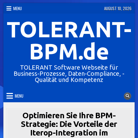
Skip
MENU
AUGUST 10, 2026
to
TOLERANT-
content
BPM.de
TOLERANT Software Webseite für
Business-Prozesse, Daten-Compliance, -
Qualität und Kompetenz
MENU
Optimieren Sie Ihre BPM-
Strategie: Die Vorteile der
Iterop-Integration im