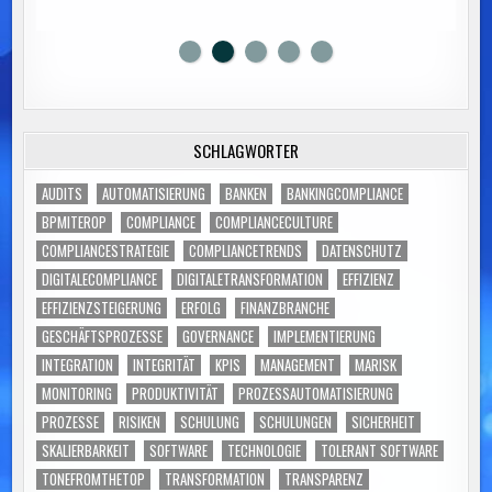
SCHLAGWÖRTER
AUDITS
AUTOMATISIERUNG
BANKEN
BANKINGCOMPLIANCE
BPMITEROP
COMPLIANCE
COMPLIANCECULTURE
COMPLIANCESTRATEGIE
COMPLIANCETRENDS
DATENSCHUTZ
DIGITALECOMPLIANCE
DIGITALETRANSFORMATION
EFFIZIENZ
EFFIZIENZSTEIGERUNG
ERFOLG
FINANZBRANCHE
GESCHÄFTSPROZESSE
GOVERNANCE
IMPLEMENTIERUNG
INTEGRATION
INTEGRITÄT
KPIS
MANAGEMENT
MARISK
MONITORING
PRODUKTIVITÄT
PROZESSAUTOMATISIERUNG
PROZESSE
RISIKEN
SCHULUNG
SCHULUNGEN
SICHERHEIT
SKALIERBARKEIT
SOFTWARE
TECHNOLOGIE
TOLERANT SOFTWARE
TONEFROMTHETOP
TRANSFORMATION
TRANSPARENZ