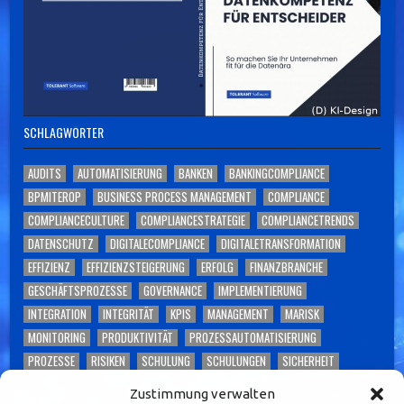
SCHLAGWÖRTER
AUDITS
AUTOMATISIERUNG
BANKEN
BANKINGCOMPLIANCE
BPMITEROP
BUSINESS PROCESS MANAGEMENT
COMPLIANCE
COMPLIANCECULTURE
COMPLIANCESTRATEGIE
COMPLIANCETRENDS
DATENSCHUTZ
DIGITALECOMPLIANCE
DIGITALETRANSFORMATION
EFFIZIENZ
EFFIZIENZSTEIGERUNG
ERFOLG
FINANZBRANCHE
GESCHÄFTSPROZESSE
GOVERNANCE
IMPLEMENTIERUNG
INTEGRATION
INTEGRITÄT
KPIS
MANAGEMENT
MARISK
MONITORING
PRODUKTIVITÄT
PROZESSAUTOMATISIERUNG
PROZESSE
RISIKEN
SCHULUNG
SCHULUNGEN
SICHERHEIT
SKALIERBARKEIT
SOFTWARE
TECHNOLOGIE
TOLERANT SOFTWARE
Zustimmung verwalten