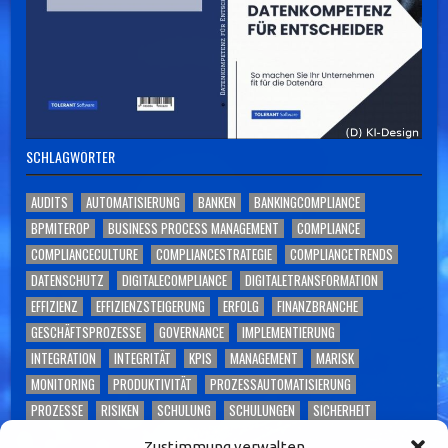
SCHLAGWÖRTER
AUDITS
AUTOMATISIERUNG
BANKEN
BANKINGCOMPLIANCE
BPMITEROP
BUSINESS PROCESS MANAGEMENT
COMPLIANCE
COMPLIANCECULTURE
COMPLIANCESTRATEGIE
COMPLIANCETRENDS
DATENSCHUTZ
DIGITALECOMPLIANCE
DIGITALETRANSFORMATION
EFFIZIENZ
EFFIZIENZSTEIGERUNG
ERFOLG
FINANZBRANCHE
GESCHÄFTSPROZESSE
GOVERNANCE
IMPLEMENTIERUNG
INTEGRATION
INTEGRITÄT
KPIS
MANAGEMENT
MARISK
MONITORING
PRODUKTIVITÄT
PROZESSAUTOMATISIERUNG
PROZESSE
RISIKEN
SCHULUNG
SCHULUNGEN
SICHERHEIT
SKALIERBARKEIT
SOFTWARE
TECHNOLOGIE
TOLERANT SOFTWARE
Zustimmung verwalten