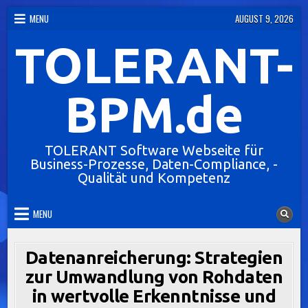
Skip
MENU
AUGUST 9, 2026
to
TOLERANT-
content
BPM.de
TOLERANT Software Webseite für
Business-Prozesse, Daten-Compliance, -
Qualität und Kompetenz
MENU
Datenanreicherung: Strategien
zur Umwandlung von Rohdaten
in wertvolle Erkenntnisse und