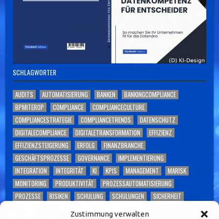
SCHLAGWÖRTER
AUDITS
AUTOMATISIERUNG
BANKEN
BANKINGCOMPLIANCE
BPMITEROP
COMPLIANCE
COMPLIANCECULTURE
COMPLIANCESTRATEGIE
COMPLIANCETRENDS
DATENSCHUTZ
DIGITALECOMPLIANCE
DIGITALETRANSFORMATION
EFFIZIENZ
EFFIZIENZSTEIGERUNG
ERFOLG
FINANZBRANCHE
GESCHÄFTSPROZESSE
GOVERNANCE
IMPLEMENTIERUNG
INTEGRATION
INTEGRITÄT
KI
KPIS
MANAGEMENT
MARISK
MONITORING
PRODUKTIVITÄT
PROZESSAUTOMATISIERUNG
PROZESSE
RISIKEN
SCHULUNG
SCHULUNGEN
SICHERHEIT
SKALIERBARKEIT
SOFTWARE
TECHNOLOGIE
TOLERANT SOFTWARE
Zustimmung verwalten