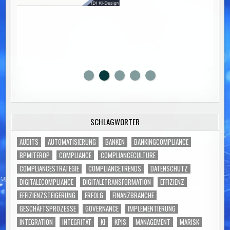
SCHLAGWÖRTER
AUDITS
AUTOMATISIERUNG
BANKEN
BANKINGCOMPLIANCE
BPMITEROP
COMPLIANCE
COMPLIANCECULTURE
COMPLIANCESTRATEGIE
COMPLIANCETRENDS
DATENSCHUTZ
DIGITALECOMPLIANCE
DIGITALETRANSFORMATION
EFFIZIENZ
EFFIZIENZSTEIGERUNG
ERFOLG
FINANZBRANCHE
GESCHÄFTSPROZESSE
GOVERNANCE
IMPLEMENTIERUNG
INTEGRATION
INTEGRITÄT
KI
KPIS
MANAGEMENT
MARISK