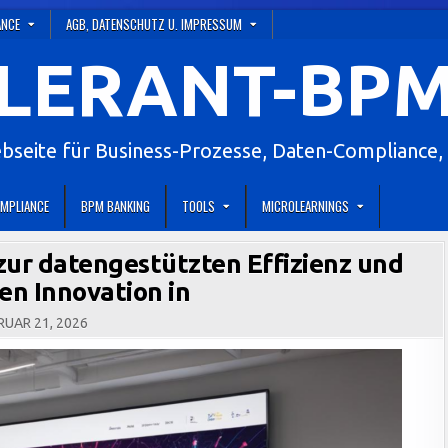
ANCE
AGB, DATENSCHUTZ U. IMPRESSUM
LERANT-BPM
eite für Business-Prozesse, Daten-Compliance, 
MPLIANCE
BPM BANKING
TOOLS
MICROLEARNINGS
zur datengestützten Effizienz und
en Innovation in
UAR 21, 2026