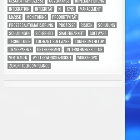
GESCHÄFTSPROZESSE
GOVERNANCE
IMPLEMENTIERUNG
INTEGRATION
INTEGRITÄT
KI
KPIS
MANAGEMENT
MARISK
MONITORING
PRODUKTIVITÄT
PROZESSAUTOMATISIERUNG
PROZESSE
RISIKEN
SCHULUNG
SCHULUNGEN
SICHERHEIT
SKALIERBARKEIT
SOFTWARE
TECHNOLOGIE
TOLERANT SOFTWARE
TONEFROMTHETOP
TRANSPARENZ
UNTERNEHMEN
UNTERNEHMENSKULTUR
VERTRAUEN
WETTBEWERBSFÄHIGKEIT
WORKSHOPS
ZUKUNFTDERCOMPLIANCE